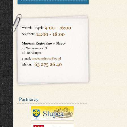
Wtorek - Piątek:
Niedziela:
Muzeum Regionalne w Słupcy
ul. Warszawska 53
62-400 Słupca
e-mail:
muzeumslupca
@op.pl
telefon: :
Partnerzy