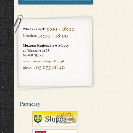
Wtorek - Piątek:
Niedziela:
Muzeum Regionalne w Słupcy
ul. Warszawska 53
62-400 Słupca
e-mail:
muzeumslupca
@op.pl
telefon: :
Partnerzy