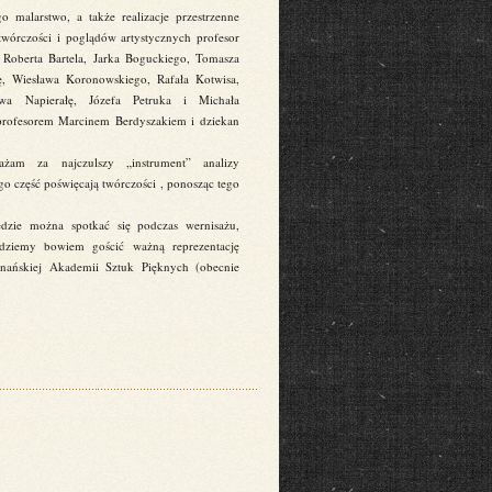
 malarstwo, a także realizacje przestrzenne
twórczości i poglądów artystycznych profesor
 Roberta Bartela, Jarka Boguckiego, Tomasza
ę, Wiesława Koronowskiego, Rafała Kotwisa,
wa Napierałę, Józefa Petruka i Michała
 profesorem Marcinem Berdyszakiem i dziekan
ażam za najczulszy „instrument” analizy
ego część poświęcają twórczości , ponosząc tego
ędzie można spotkać się podczas wernisażu,
dziemy bowiem gościć ważną reprezentację
znańskiej Akademii Sztuk Pięknych (obecnie