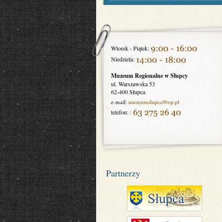
Wtorek - Piątek:
Niedziela:
Muzeum Regionalne w Słupcy
ul. Warszawska 53
62-400 Słupca
e-mail:
muzeumslupca
@op.pl
telefon: :
Partnerzy