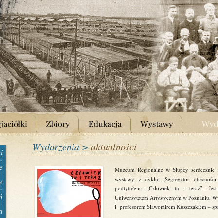
Wydarzenia >
aktualności
i
e
Muzeum Regionalne w Słupcy serdecznie z
wystawy z cyklu „Segregator obecności 
e
podtytułem: „Człowiek tu i teraz”. Jes
ń
Uniwersytetem Artystycznym w Poznaniu, Wy
i profesorem Sławomirem Kuszczakiem – spr
a