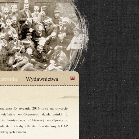
aprasza 15 stycznia 2016 roku na otwarcie
–definicja współczesnego dzieła sztuki” z
t to kontynuacja efektywnej współpracy z
działem Rzeźby i Działań Przestrzennych UAP
awcą tych działań.