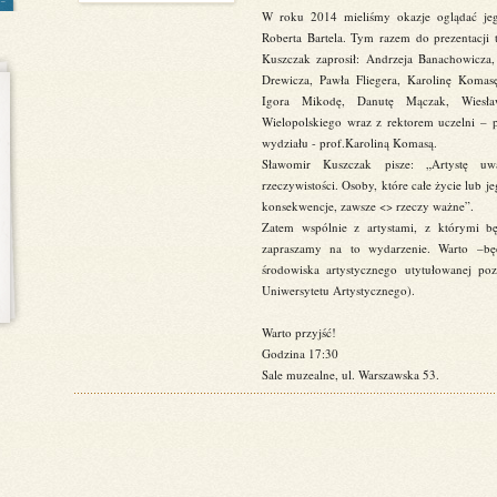
W roku 2014 mieliśmy okazje oglądać jego
Roberta Bartela. Tym razem do prezentacji 
Kuszczak zaprosił: Andrzeja Banachowicza,
Drewicza, Pawła Fliegera, Karolinę Komas
Igora Mikodę, Danutę Mączak, Wiesła
Wielopolskiego wraz z rektorem uczelni –
wydziału - prof.Karoliną Komasą.
Sławomir Kuszczak pisze: „Artystę uw
rzeczywistości. Osoby, które całe życie lub j
konsekwencje, zawsze <
> rzeczy ważne”.
Zatem wspólnie z artystami, z którymi b
zapraszamy na to wydarzenie. Warto –bę
środowiska artystycznego utytułowanej po
Uniwersytetu Artystycznego).
Warto przyjść!
Godzina 17:30
Sale muzealne, ul. Warszawska 53.