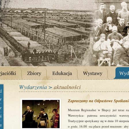
Wydarzenia >
aktualności
i
e
Zapraszamy na Odpustowe Spotkanie
e
Muzeum Regionalne w Słupcy już teraz za
ń
Wawrzyńca- patrona uroczystości wawr
Tradycyjnie spotykamy się w dniu 10 sierpnia
a
o godz. 16.00 -na placu przed muzeum- aby 