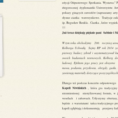
edycji Odpustowego Spotkania. Wystawa:" Pro
dtegorocznej dyplomantki Uniwersytetu Art
pokazy ginących zawodów (zapraszamy arty
słynne ciastka wawrzynkowe. Tradycje cukie
śp. Bogusław Renkla . Ciastka , które wypie
!!!
Już teraz dziękuję pięknie pani Sabinie i
W tym roku obchodzimy 200. rocznicę urodz
Kolberga Uchwałą Sejmy RP rok 2014 zost
pierwszy badacz zebrał i usystematyzował k
swoich badaniach terenowych, Kolberg dos
ludowej. Efektem jego pracy jest obszerne
mowa, podania, przysłowia, obrzędy, gusła,
zawierają materiały dotyczące poszczególnych
Dlatego też podczas koncertu odpustow
Kapeli Niwińskich
, która gra tradycyj
niezmienionej niestylizowanej formie, w 
weselach i zabawach. Usłyszymy obertasy, 
będzie z warsztatami tańca tradycyjnego p
kapeli zgłębiają i dokumentują przejawy kult