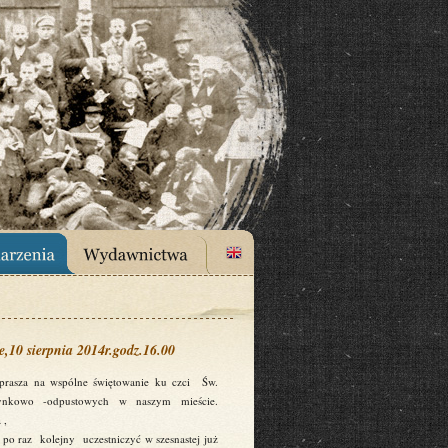
,10 sierpnia 2014r.godz.16.00
prasza na wspólne świętowanie ku czci Św.
zynkowo -odpustowych w naszym mieście.
 ,
po raz kolejny uczestniczyć w szesnastej już