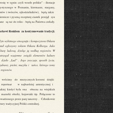
się w ogniu czyli wesele polskie" - ilustacje
ystyzcnego w Poznaniu, kiermasze, stargany,
stów i twórców, rękodzielników), będą także
rnicze i pyszną recepturę ciastek przejął syn
kane są raz do roku - będą na Państwa czekały.
 Markowi Renklom za kontynuowanie tradycji.
in wybitnego etnografa i kompozytora Oskara
ał ogłoszony rokiem Oskara Kolberga. Jako
ulturę ludową, dzieląc ją według regionów. W
trzegał wzajemne związki elementów kultury
 dzieło „Lud” . Jego zwyczaje, sposób życia,
 zabawy, pieśni, muzyka i tańce, którego tomy
 regionów.
ego wrócimy do muzycznych korzeni dzięki
ny repertuar w najbardziej autentycznej i
jakiej kiedyś była ona obecna na wiejskich
mazurki oberki, kujawiaki itp. Połączone to
rowadzonego przez parę tancerzy . Członkowie
ury tradycyjnej Polski centralnej.