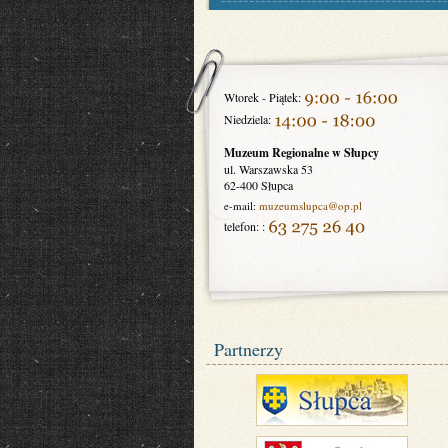
Wtorek - Piątek:
Niedziela:
Muzeum Regionalne w Słupcy
ul. Warszawska 53
62-400 Słupca
e-mail:
muzeumslupca
@op.pl
telefon: :
Partnerzy