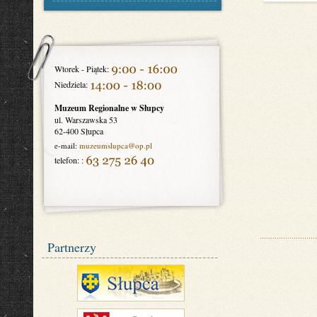
Wtorek - Piątek:
Niedziela:
Muzeum Regionalne w Słupcy
ul. Warszawska 53
62-400 Słupca
e-mail:
muzeumslupca
@op.pl
telefon: :
Partnerzy