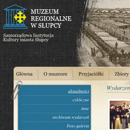
Wydarzen
aktualności
cykliczne
inne
archiwum wydarzeń
Foto-galeria