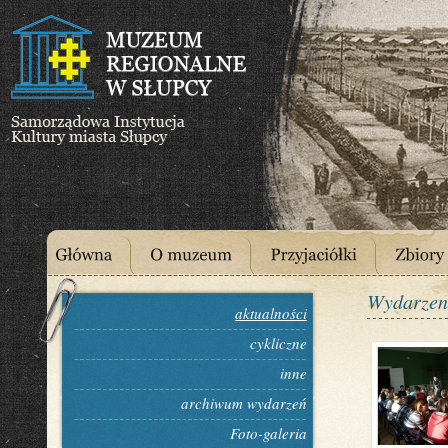
Wydarzen
aktualności
cykliczne
inne
archiwum wydarzeń
Foto-galeria