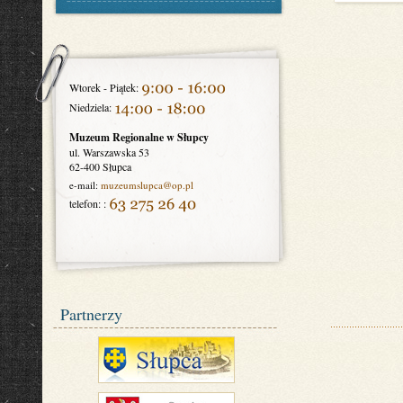
Wtorek - Piątek:
Niedziela:
Muzeum Regionalne w Słupcy
ul. Warszawska 53
62-400 Słupca
e-mail:
muzeumslupca
@op.pl
telefon: :
Partnerzy