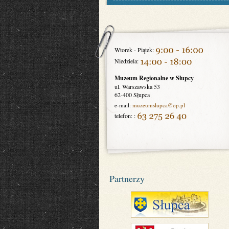
Wtorek - Piątek:
Niedziela:
Muzeum Regionalne w Słupcy
ul. Warszawska 53
62-400 Słupca
e-mail:
muzeumslupca
@op.pl
telefon: :
Partnerzy