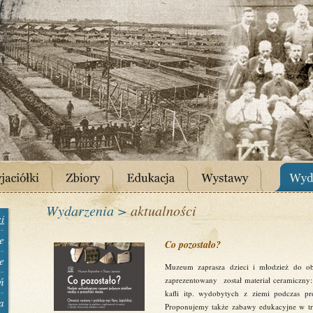
Wydarzenia >
aktualności
i
e
Co pozostało?
e
Muzeum zaprasza dzieci i młodzież do obej
ń
zaprezentowany został materiał ceramiczny
kafli itp. wydobytych z ziemi podczas p
a
Proponujemy także zabawy edukacyjne w tra