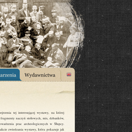
rzenia tej interesującej wystawy, na której
: fragmenty naczyń stołowych, mis, dzbanków,
rowadzenia prac archeologicznych w Słupcy.
kcie zwiedzania wystawy, która pokazuje jak