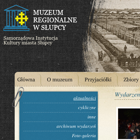
Wydarzen
aktualności
cykliczne
inne
archiwum wydarzeń
Foto-galeria