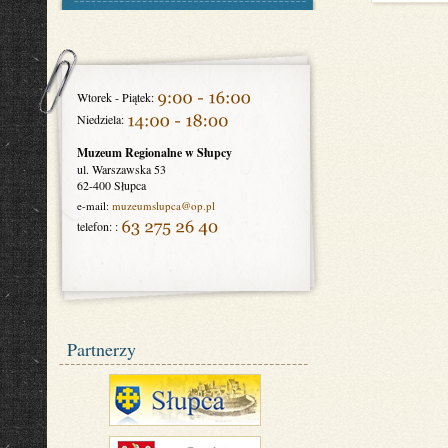
Wtorek - Piątek:
Niedziela:
Muzeum Regionalne w Słupcy
ul. Warszawska 53
62-400 Słupca
e-mail:
muzeumslupca
@op.pl
telefon: :
Partnerzy