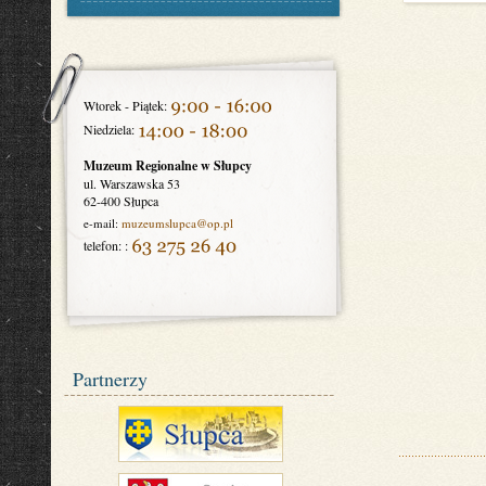
Wtorek - Piątek:
Niedziela:
Muzeum Regionalne w Słupcy
ul. Warszawska 53
62-400 Słupca
e-mail:
muzeumslupca
@op.pl
telefon: :
Partnerzy