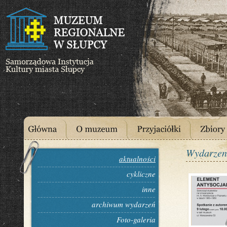
Wydarzen
aktualności
cykliczne
inne
archiwum wydarzeń
Foto-galeria