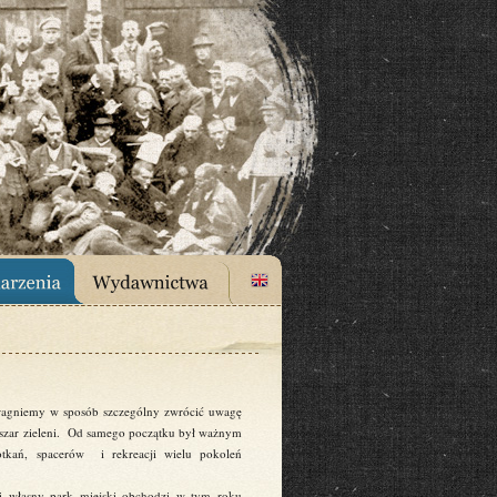
agniemy w sposób szczególny zwrócić uwagę
obszar zieleni. Od samego początku był ważnym
otkań, spacerów i rekreacji wielu pokoleń
cki własny park miejski obchodzi w tym roku