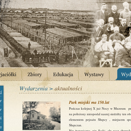
Wydarzenia >
aktualności
i
e
Park miejski ma 150.lat
e
Podczas kolejnej X już Nocy w Muzeum pr
na położony nieopodal naszej siedziby ten 
ń
elementem pejzażu Słupcy , miejscem sp
Słupczan.
a
Nie botaniczny, nie Saski, ale nasz słupe