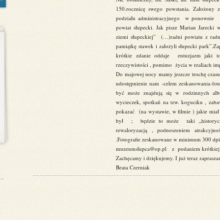
150.rocznicę swego powstania. Założony
podziału administracyjnego w ponownie u
powiat słupecki. Jak pisze Marian Jarecki 
ziemi słupeckiej” (…)radni powiatu z rad
pamiątkę stawek i założyli słupecki park”.Za
krótkie zdanie oddaje entuzjazm jaki 
rzeczywistości , pomimo życia w realiach i
Do majowej nocy mamy jeszcze trochę czasu
udostępnienie nam -celem zeskanowania-fo
być może znajdują się w rodzinnych alb
wycieczek, spotkań na tzw. koguciku , z
pokazać (na wystawie, w filmie ) jakie mi
był ; będzie to może taki „historycz
rewaloryzacją , podnoszeniem atrakcyjn
.Fotografie zeskanowane w minimum 300 dpi 
muzeumslupca@op.pl z podaniem krótkiej in
Zachęcamy i dziękujemy. I już teraz zapra
Beata Czerniak