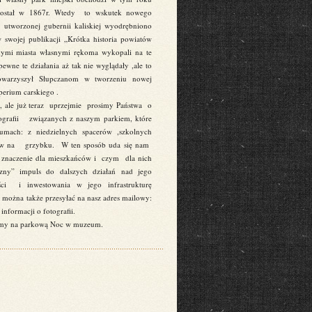
 został w 1867r. Wtedy to wskutek nowego
tworzonej gubernii kaliskiej wyodrębniono
w swojej publikacji „Krótka historia powiatów
nymi miasta własnymi rękoma wykopali na te
pewne te działania aż tak nie wyglądały ,ale to
towarzyszył Słupczanom w tworzeniu nowej
mperium carskiego .
, ale już teraz uprzejmie prosimy Państwa o
tografii związanych z naszym parkiem, które
umach: z niedzielnych spacerów ,szkolnych
abaw na grzybku. W ten sposób uda się nam
ał znaczenie dla mieszkańców i czym dla nich
ny” impuls do dalszych działań nad jego
ości i inwestowania w jego infrastrukturę
można także przesyłać na nasz adres mailowy:
formacji o fotografii.
szamy na parkową Noc w muzeum.