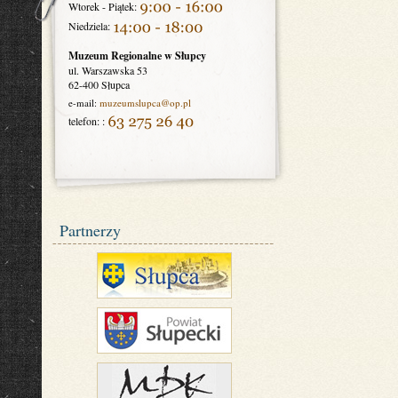
Wtorek - Piątek:
Niedziela:
Muzeum Regionalne w Słupcy
ul. Warszawska 53
62-400 Słupca
e-mail:
muzeumslupca
@op.pl
telefon: :
Partnerzy